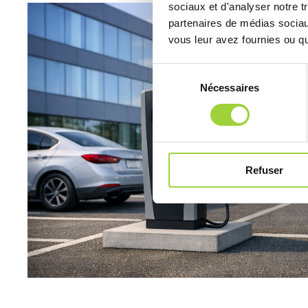
sociaux et d'analyser notre t
partenaires de médias sociaux
vous leur avez fournies ou qu'
S
Nécessaires
é
l
e
c
t
Refuser
i
o
n
d
u
c
o
n
s