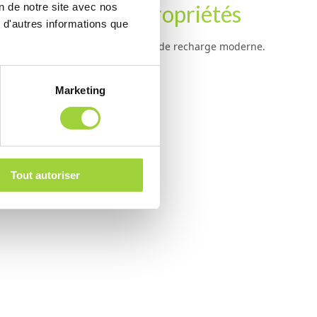
prises et les copropriétés
on de notre site avec nos
 d'autres informations que
, clients ou résidents une solution de recharge moderne.
 multiples
Marketing
ge, application)
olutions futures
gique de votre entreprise
Tout autoriser