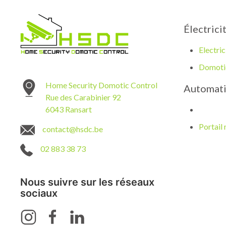
Électric
Electric
Domoti
Home Security Domotic Control
Automati
Rue des Carabinier 92
6043 Ransart
Portail
contact@hsdc.be
02 883 38 73
Nous suivre sur les réseaux
sociaux