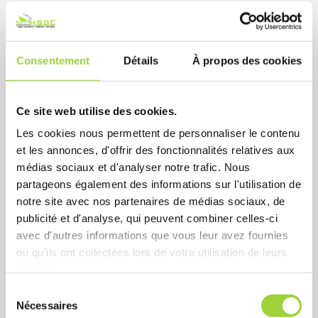
Tous nos services
Consentement
Détails
À propos des cookies
Ce site web utilise des cookies.
Les cookies nous permettent de personnaliser le contenu
et les annonces, d'offrir des fonctionnalités relatives aux
médias sociaux et d'analyser notre trafic. Nous
partageons également des informations sur l'utilisation de
notre site avec nos partenaires de médias sociaux, de
publicité et d'analyse, qui peuvent combiner celles-ci
Parlophonie
avec d'autres informations que vous leur avez fournies
Communiquez facilement avec vos visiteurs grâce à des
ou qu'ils ont collectées lors de votre utilisation de leurs
systèmes de parlophonie et interphones modernes,
services.
filaires ou sans fil.
S
Nécessaires
é