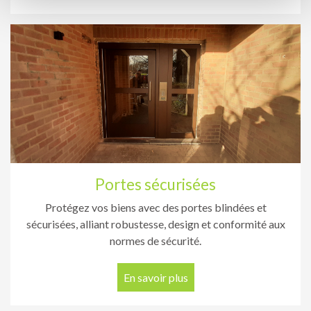
n
t
Portes sécurisées
Protégez vos biens avec des portes blindées et
sécurisées, alliant robustesse, design et conformité aux
normes de sécurité.
En savoir plus